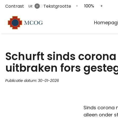
100%
Contrast
Tekstgrootte
Tekst
Tekst
-
+
Uit
verkleinen
vergrot
Hoofd
met
met
Homepag
10%
10%
menu
Schurft sinds corona
uitbraken fors geste
Publicatie datum:
30-01-2026
Sinds corona n
alleen onder 