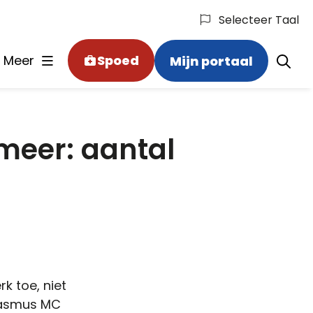
Selecteer Taal
Meer
Spoed
Mijn portaal
meer: aantal
k toe, niet
Erasmus MC